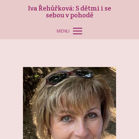
Iva Řehůřková: S dětmi i se
sebou v pohodě
MENU