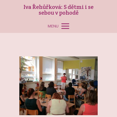
Iva Řehůřková: S dětmi i se
sebou v pohodě
MENU