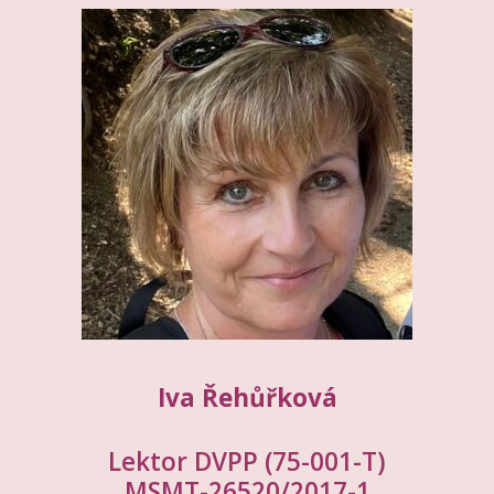
Iva Řehůřková
Lektor DVPP (75-001-T)
MSMT-26520/2017-1