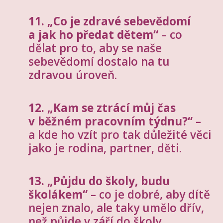
11. „Co je zdravé sebevědomí
a jak ho předat dětem“
– co
dělat pro to, aby se naše
sebevědomí dostalo na tu
zdravou úroveň.
12. „Kam se ztrácí můj čas
v běžném pracovním týdnu?“
–
a kde ho vzít pro tak důležité věci
jako je rodina, partner, děti.
13. „Půjdu do školy, budu
školákem“
– co je dobré, aby dítě
nejen znalo, ale taky umělo dřív,
než půjde v září do školy.