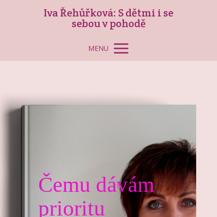
Iva Řehůřková: S dětmi i se
sebou v pohodě
MENU
Čemu dávám
prioritu