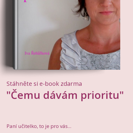
Iva Řehůřková
Stáhněte si e-book zdarma
"Čemu dávám prioritu"
Paní učitelko, to je pro vás...