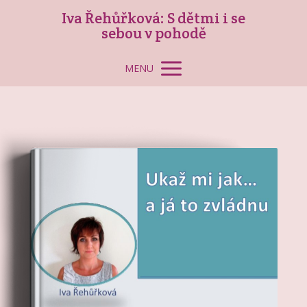
Iva Řehůřková: S dětmi i se
sebou v pohodě
MENU