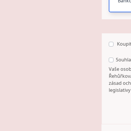
Banko
Koupi
Souhla
Vaše osob
Řehůřková
zásad och
legislativ