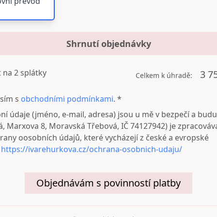
vní převod
Shrnutí objednávky
t na
2
splátky
3 7
Celkem k úhradě:
sím s
obchodními podmínkami
. *
ní údaje (jméno, e-mail, adresa) jsou u mě v bezpečí a budu
, Marxova 8, Moravská Třebová, IČ 74127942) je zpracováv
rany oosobních údajů, které vycházejí z české a evropské
y
https://ivarehurkova.cz/ochrana-osobnich-udaju/
Objednávám s povinností platby