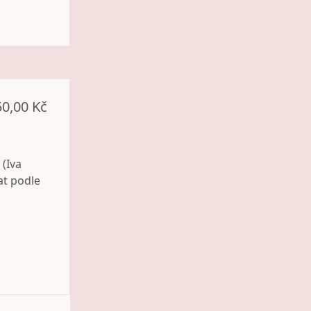
50,00 Kč
 (Iva
at podle