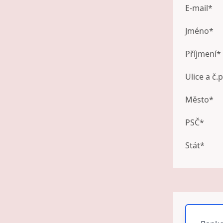
E-mail*
Jméno*
Příjmení*
Ulice a č.p
Město*
PSČ*
Stát*