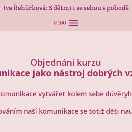
Iva Řehůřková: S dětmi i se sebou v pohodě
MENU
Objednání kurzu
nikace jako nástroj dobrých v
komunikace vytvářet kolem sebe důvěryh
áním naší komunikace se totiž děti naučí