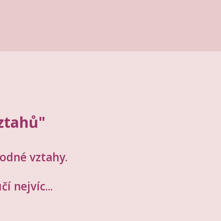
ztahů"
odné vztahy.
 nejvíc...