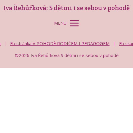
Iva Řehůřková: S dětmi i se sebou v pohodě
MENU
ů
Fb stránka V POHODĚ RODIČEM I PEDAGOGEM
Fb sk
©2026 Iva Řehůřková S dětmi i se sebou v pohodě