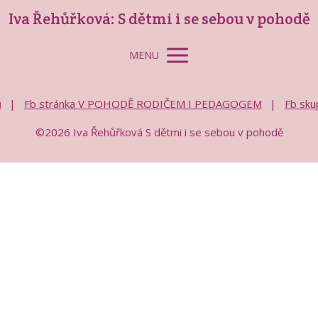
Iva Řehůřková: S dětmi i se sebou v pohodě
MENU
ů
Fb stránka V POHODĚ RODIČEM I PEDAGOGEM
Fb sk
©2026 Iva Řehůřková S dětmi i se sebou v pohodě