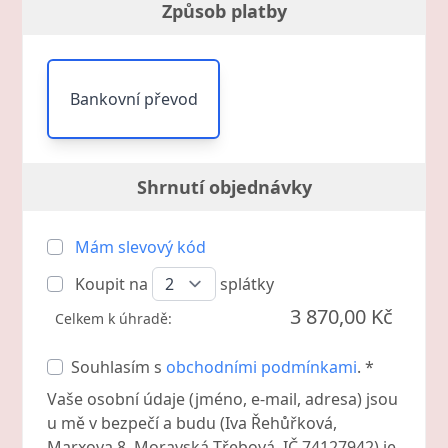
Způsob platby
Bankovní převod
Shrnutí objednávky
Mám slevový kód
Koupit na
splátky
3 870,00 Kč
Celkem k úhradě:
Souhlasím s
obchodními podmínkami
. *
Vaše osobní údaje (jméno, e-mail, adresa) jsou
u mě v bezpečí a budu (Iva Řehůřková,
Marxova 8, Moravská Třebová, IČ 74127942) je