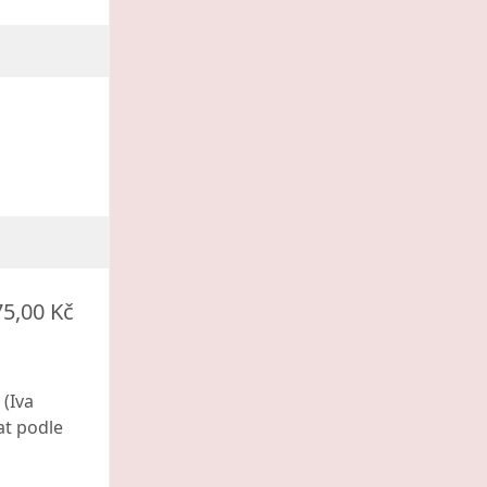
75,00 Kč
 (Iva
at podle