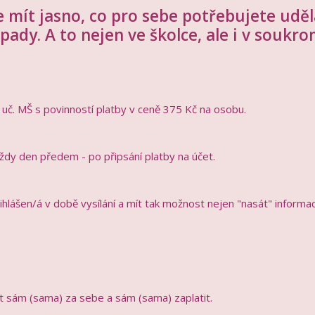
mít jasno, co pro sebe potřebujete uděla
ápady. A to nejen ve školce, ale i v soukr
č. MŠ s povinností platby v ceně 375 Kč na osobu.
vždy den předem - po připsání platby na účet.
ihlášen/á v době vysílání a mít tak možnost nejen "nasát" informace,
 sám (sama) za sebe a sám (sama) zaplatit.