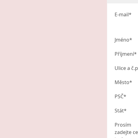
E-mail*
Jméno*
Příjmení*
Ulice a č.p
Město*
PSČ*
Stát*
Prosím
zadejte ce