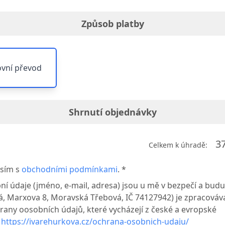
Způsob platby
vní převod
Shrnutí objednávky
3
Celkem k úhradě:
sím s
obchodními podmínkami
. *
ní údaje (jméno, e-mail, adresa) jsou u mě v bezpečí a budu
, Marxova 8, Moravská Třebová, IČ 74127942) je zpracováv
rany oosobních údajů, které vycházejí z české a evropské
y
https://ivarehurkova.cz/ochrana-osobnich-udaju/