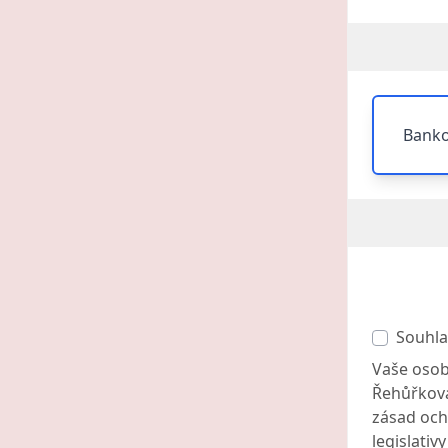
Banko
Souhla
Vaše osob
Řehůřková
zásad och
legislativ