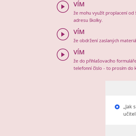
VÍM
že mohu využít proplacení od š
adresu školky.
VÍM
že obdržení zaslaných materiál
VÍM
že do přihlašovacího formuláře
telefonní číslo - to prosím do
„Jak s
učite