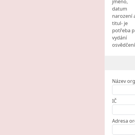
jméno,
datum
narození 
titul- je
potřeba p
vydání
osvědčení
Název org
IČ
Adresa or