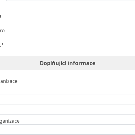
a
ro
.*
Doplňující informace
anizace
ganizace