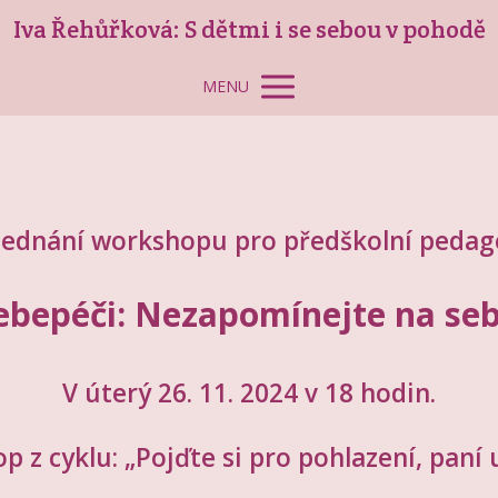
Iva Řehůřková: S dětmi i se sebou v pohodě
MENU
ednání workshopu pro předškolní peda
sebepéči: Nezapomínejte na seb
V úterý 26. 11. 2024 v 18 hodin.
 z cyklu: „Pojďte si pro pohlazení, paní 