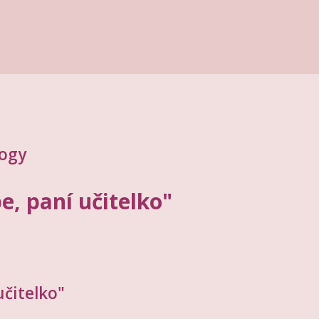
gogy
e, paní učitelko"
učitelko"