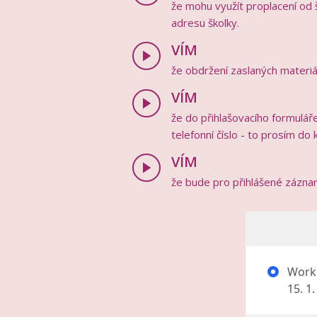
že mohu využít proplacení od š
adresu školky.
VÍM
že obdržení zaslaných materiál
VÍM
že do přihlašovacího formuláře
telefonní číslo - to prosím do
VÍM
že bude pro přihlášené záznam 
Works
15. 1