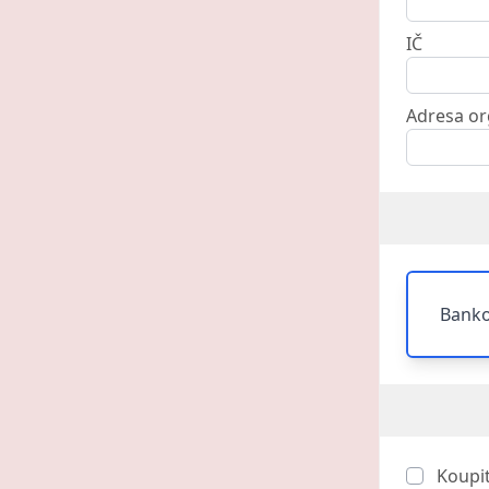
IČ
Adresa or
Banko
Koupi