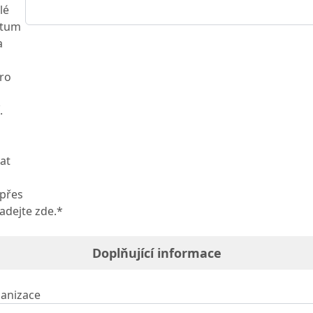
lé
atum
a
ro
.
at
 přes
adejte zde.*
Doplňující informace
anizace