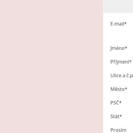
E-mail*
Jméno*
Příjmení*
Ulice a č.p
Město*
PSČ*
Stát*
Prosím