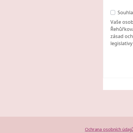
Souhla
Vaše osob
Řehůřková
zásad och
legislativ
Ochrana osobních údaj