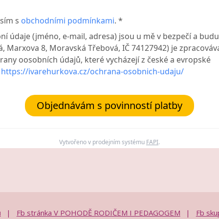
sím s
obchodními podmínkami
. *
ní údaje (jméno, e-mail, adresa) jsou u mě v bezpečí a budu
, Marxova 8, Moravská Třebová, IČ 74127942) je zpracováv
rany oosobních údajů, které vycházejí z české a evropské
y
https://ivarehurkova.cz/ochrana-osobnich-udaju/
Objednávám s povinností platby
Vytvořeno v prodejním systému
FAPI
.
ů
Fb stránka V POHODĚ RODIČEM I PEDAGOGEM
Fb sk