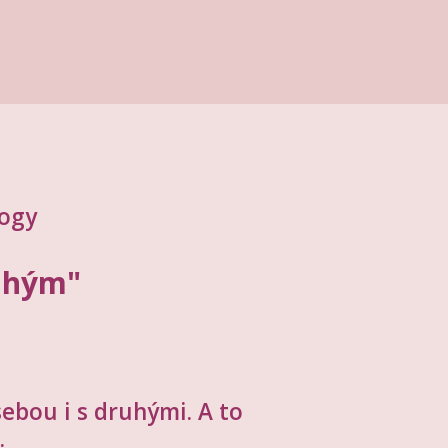
gogy
ruhým"
ebou i s druhými. A to
.