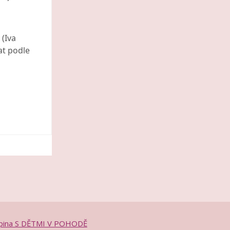
 (Iva
at podle
upina S DĚTMI V POHODĚ