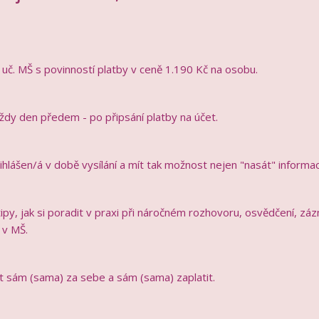
č. MŠ s povinností platby v ceně 1.190 Kč na osobu.
vždy den předem - po připsání platby na účet.
ihlášen/á v době vysílání a mít tak možnost nejen "nasát" informace,
 tipy, jak si poradit v praxi při náročném rozhovoru, osvědčení, z
 v MŠ.
 sám (sama) za sebe a sám (sama) zaplatit.