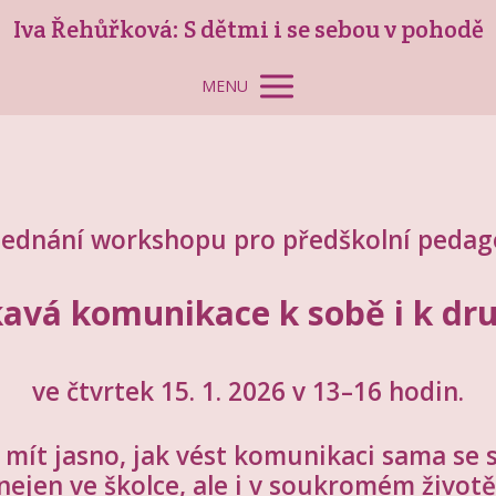
Iva Řehůřková: S dětmi i se sebou v pohodě
MENU
ednání workshopu pro předškolní peda
avá komunikace k sobě i k d
ve čtvrtek 15. 1. 2026 v 13–16 hodin.
ít jasno, jak vést komunikaci sama se s
nejen ve školce, ale i v soukromém životě