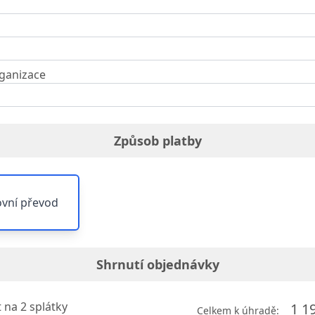
ganizace
Způsob platby
vní převod
Shrnutí objednávky
t na
2
splátky
1 1
Celkem k úhradě: