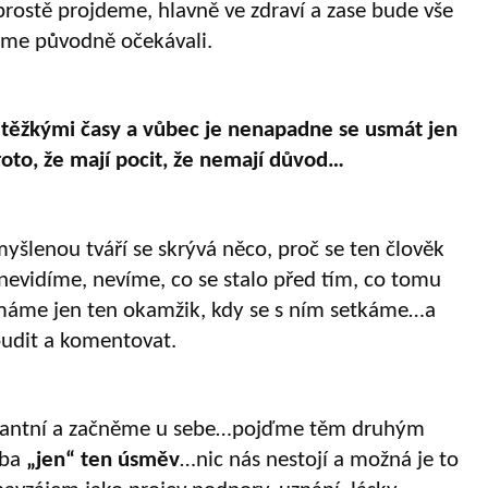
rostě projdeme, hlavně ve zdraví a zase bude vše
 jsme původně očekávali.
í těžkými časy a vůbec je nenapadne se usmát jen
to, že mají pocit, že nemají důvod…
šlenou tváří se skrývá něco, proč se ten člověk
nevidíme, nevíme, co se stalo před tím, co tomu
ímáme jen ten okamžik, kdy se s ním setkáme…a
oudit a komentovat.
lerantní a začněme u sebe…pojďme těm druhým
eba
„jen“ ten úsměv
…nic nás nestojí a možná je to