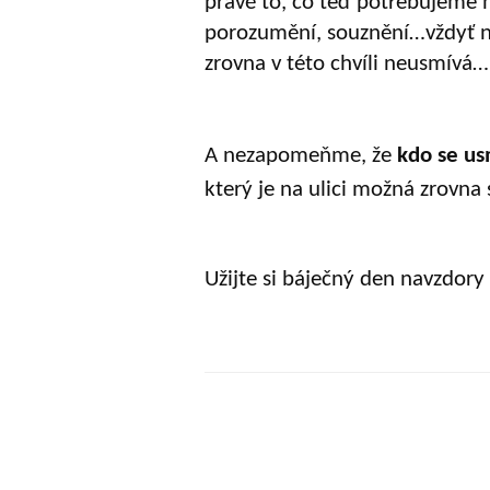
právě to, co teď potřebujeme n
porozumění, souznění…vždyť ne
zrovna v této chvíli neusmívá…
A nezapomeňme, že
kdo se us
který je na ulici možná zrovna
Užijte si báječný den navzdory