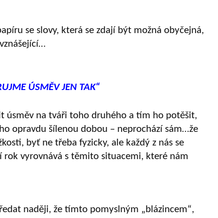
apíru se slovy, která se zdají být možná obyčejná,
vznášející…
RUJME ÚSMĚV JEN TAK“
 úsměv na tváři toho druhého a tím ho potěšit,
koho opravdu šílenou dobou – neprochází sám…že
žkosti, byť ne třeba fyzicky, ale každý z nás se
rok vyrovnává s těmito situacemi, které nám
dat naději, že tímto pomyslným
„
bl
á
zincem
“
,