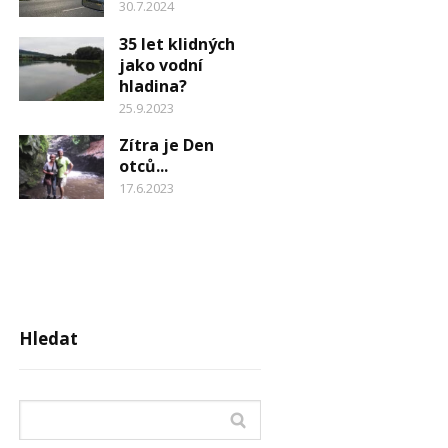
30.7.2024
35 let klidných
jako vodní
hladina?
25.9.2023
Zítra je Den
otců...
17.6.2023
Hledat