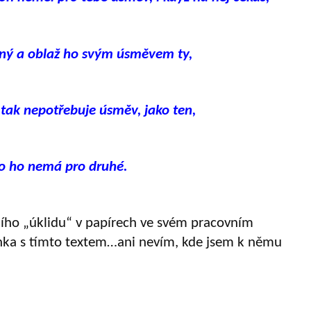
ný a oblaž ho svým úsměvem ty,
 tak nepotřebuje úsměv, jako ten,
o ho nemá pro druhé.
ního
„ú
klidu
“
v papírech ve svém pracovním
ánka s tímto textem…ani nevím, kde jsem k němu