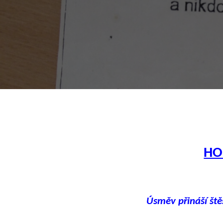
HO
Úsměv přináší ště