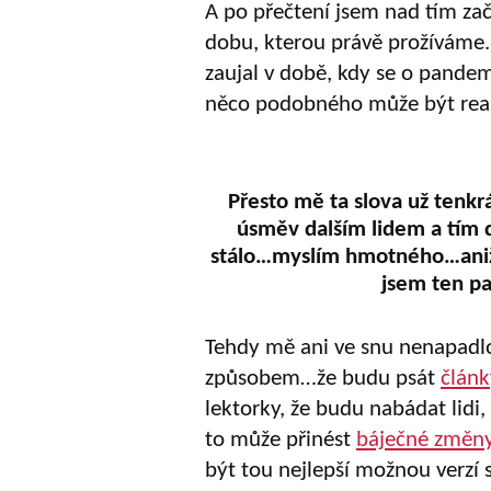
A po přečtení jsem nad tím zač
dobu, kterou právě prožíváme. 
zaujal v době, kdy se o pandem
něco podobného může být real
Přesto mě ta slova už tenkr
úsměv dalším lidem a tím d
stálo…myslím hmotného…aniž
jsem ten pa
Tehdy mě ani ve snu nenapadlo,
způsobem…že budu psát
článk
lektorky, že budu nabádat lidi,
to může přinést
báječné změny
být tou nejlepší možnou verzí