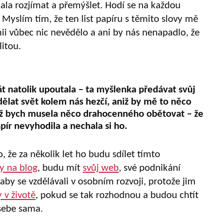
ala rozjímat a přemýšlet. Hodí se na každou
Myslím tím, že ten list papíru s těmito slovy mě
ii vůbec nic nevědělo a ani by nás nenapadlo, že
itou.
át natolik upoutala –
ta myšlenka předávat svůj
ělat svět kolem nás hezčí, aniž by mě to něco
 bych musela něco drahocenného obětovat
–
že
pír nevyhodila a nechala si ho.
 že za několik let ho budu sdílet tímto
y na blog
, budu mít
svůj web
, své podnikání
 aby se vzdělávali v osobním rozvoji, protože jim
 v životě
, pokud se tak rozhodnou a budou chtít
 sebe sama.