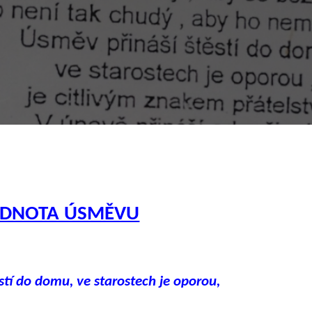
DNOTA ÚSMĚVU
stí do domu, ve starostech je oporou,