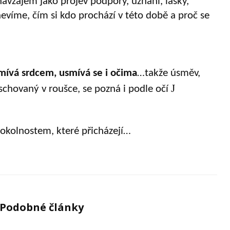
avzájem jako projev podpory, uznání, lásky,
víme, čím si kdo prochází v této době a proč se
mívá srdcem, usmívá se i očima
…takže úsměv,
J
 schovaný v roušce, se pozná i podle očí
 okolnostem, které přicházejí…
Podobné články