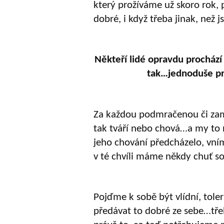
kter
ý
prožíváme už skoro rok, p
dobré, i když třeba jinak, než
Někteří lidé opravdu procház
tak…jednoduše pro
Za každou podmračenou či zamy
tak tváří nebo chová…a my to 
jeho chování předcházelo, vn
v té chvíli máme někdy chuť s
Pojďme k sobě být vlídní, to
předávat to dobré ze sebe…tř