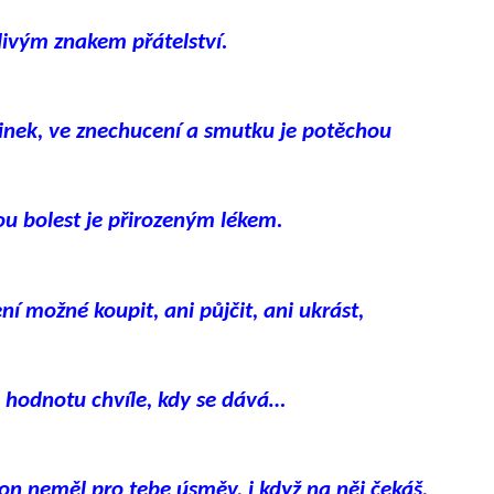
tlivým znakem přátelství.
inek, ve znechucení a smutku je potěchou
ou bolest je přirozeným lékem.
ení možné koupit, ani půjčit, ani ukrást,
 hodnotu chvíle, kdy se dává…
on neměl pro tebe úsměv, i když na něj čekáš,