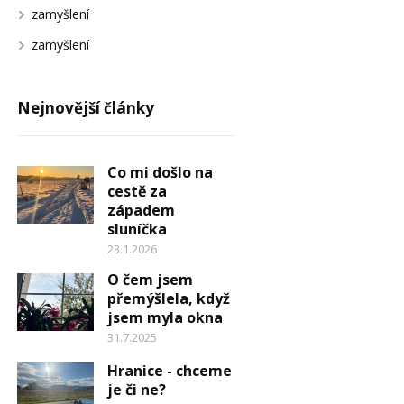
zamyšlení
zamyšlení
Nejnovější články
Co mi došlo na
cestě za
západem
sluníčka
23.1.2026
O čem jsem
přemýšlela, když
jsem myla okna
31.7.2025
Hranice - chceme
je či ne?