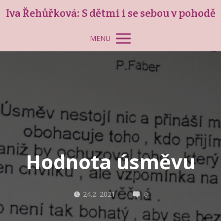
Iva Řehůřková: S dětmi i se sebou v pohodě
MENU
Hodnota úsměvu
24.2. 2021
0