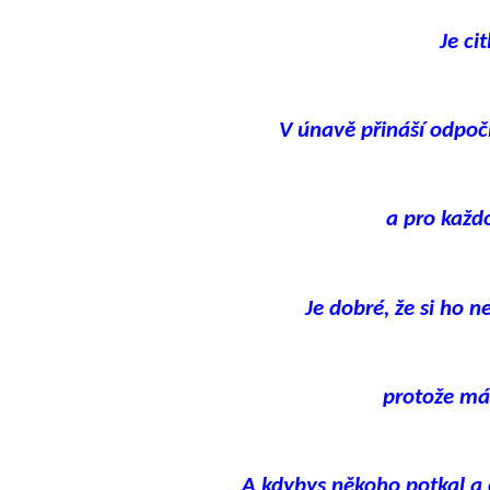
Je ci
V únavě přináší odpoč
a pro každ
Je dobré, že si ho n
protože má
A kdybys někoho potkal a 