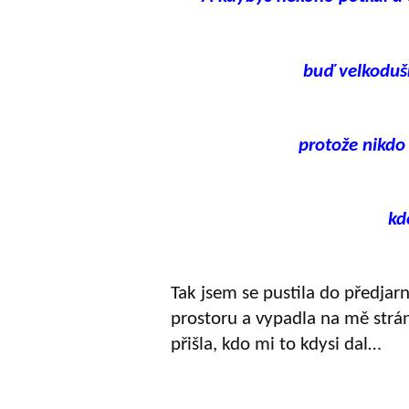
buď velkoduš
protože nikdo
kd
Tak jsem se pustila do předjar
prostoru a vypadla na mě str
přišla, kdo mi to kdysi dal…