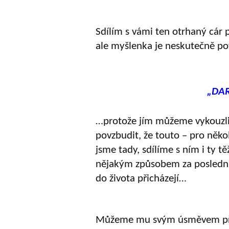
Sdílím s vámi ten otrhaný cár p
ale myšlenka je neskutečně po
„DA
…protože jím můžeme vykouzlit
povzbudit, že touto – pro ně
jsme tady, sdílíme s ním i ty tě
nějakým způsobem za poslední 
do života přicházejí…
Můžeme mu svým úsměvem pře