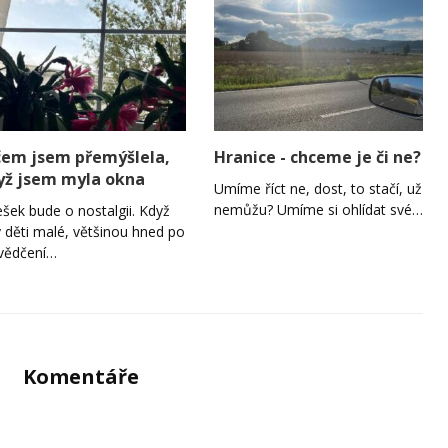
čem jsem přemýšlela,
Hranice - chceme je či ne?
yž jsem myla okna
Umíme říct ne, dost, to stačí, už
nemůžu? Umíme si ohlídat své…
šek bude o nostalgii. Když
y děti malé, většinou hned po
vědčení…
Komentáře