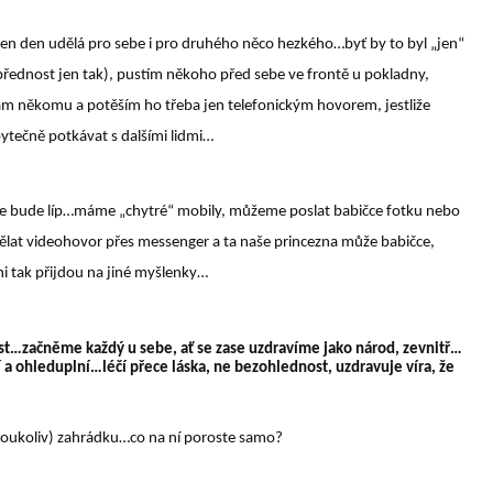
e ten den udělá pro sebe i pro druhého něco hezkého…byť by to byl
„
jen
“
přednost jen tak), pustím někoho před sebe ve frontě u pokladny,
ám někomu a potěším ho třeba jen telefonickým hovorem, jestliže
ytečně potkávat s dalšími lidmi…
zase bude líp…máme „chytré“ mobily, můžeme poslat babičce fotku nebo
ělat videohovor přes messenger a ta naše princezna může babičce,
ni tak přijdou na jiné myšlenky…
ost…
začněme každý u sebe, ať se zase uzdravíme jako národ, zevnitř…
lí a ohleduplní…léčí přece láska, ne bezohlednost, uzdravuje víra, že
akoukoliv) zahrádku…co na ní poroste samo?