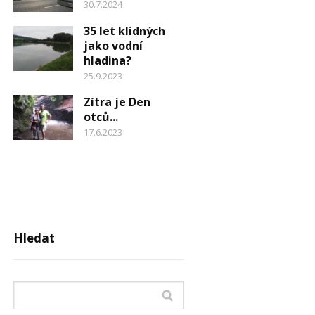
30.7.2024
35 let klidných
jako vodní
hladina?
25.9.2023
Zítra je Den
otců...
17.6.2023
Hledat