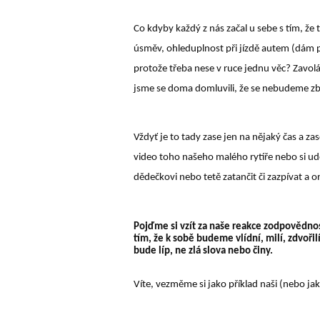
Co kdyby každý z nás začal u sebe s tím, ž
ú
směv, ohleduplnost při jízdě autem (dám 
protože třeba nese v ruce jednu věc? Zavol
jsme se doma domluvili, že se nebudeme zb
Vždyť je to tady zase jen na nějaký čas a 
video toho našeho malého rytíře nebo si ud
dědečkovi nebo tetě zatančit či zazpívat a o
Pojďme si vzít za naše reakce zodpovědn
tím, že k sobě budeme vlídní, milí, zdvoři
bude líp, ne zlá slova nebo činy.
Víte, vezměme si jako příklad naši (nebo j