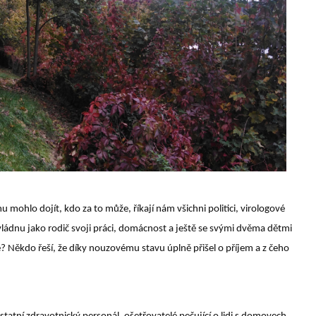
 mohlo dojít, kdo za to může, říkají nám všichni politici, virologové
zvládnu jako rodič svoji práci, domácnost a ještě se svými dvěma dětmi
Někdo řeší, že díky nouzovému stavu úplně přišel o příjem a z čeho