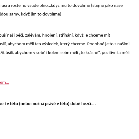
nemusí a roste ho všude plno…když mu to dovolíme (stejně jako naše
jdou samy, když jim to dovolíme)
ují naši péči, zalévání, hnojení, stříhání, když je chceme mít
ilí, abychom měli ten výsledek, který chceme. Podobné je to s našimi
it úsilí, abychom v sobě i kolem sebe měli „to krásné“, pozitivní a měli
ěrem…
be i v této (nebo možná právě v této) době hezčí….