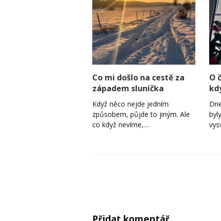
Co mi došlo na cestě za
O 
západem sluníčka
kd
Když něco nejde jedním
Dne
způsobem, půjde to jiným. Ale
byl
co když nevíme,…
vys
Přidat komentář