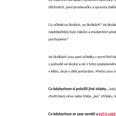
Co všechno řeší lékaři, zdravotní sestřičky, 
důchodců, paní prodavačky a spousta dalšíc
Co učitelé ve školách, ve školkách? Ve školá
nejdůležitější bylo žákům a studentům před
pochopeno?
Ve školkách jsou paní učitelky v první linii
v pohodě ve školce a nic z toho poplašeného 
v klidu, že je o děti postaráno. Přesto jsou 
Co kdybychom si položili jiné otázky…
když
chytil daný virus nebo třeba „jen“ chřipku, 
Co kdybychom se zase semkli a
byli k sobě