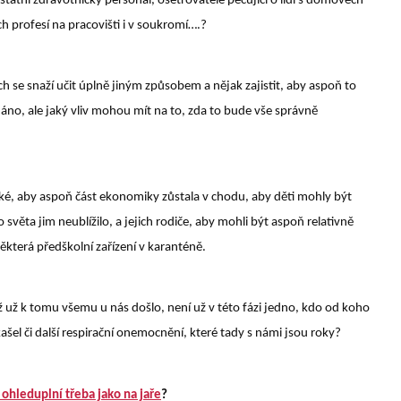
ostatní zdravotnický personál, ošetřovatelé pečující o lidi s domovech
h profesí na pracovišti i v soukromí….?
ch se snaží učit úplně jiným způsobem a nějak zajistit, aby aspoň to
áno, ale jaký vliv mohou mít na to, zda to bude vše správně
 také, aby aspoň část ekonomiky zůstala v chodu, aby děti mohly být
světa jim neublížilo, a jejich rodiče, aby mohli být aspoň relativně
některá předškolní zařízení v karanténě.
 už k tomu všemu u nás došlo, není už v této fázi jedno, kdo od koho
kašel či další respirační onemocnění, které tady s námi jsou roky?
 ohleduplní třeba jako na jaře
?