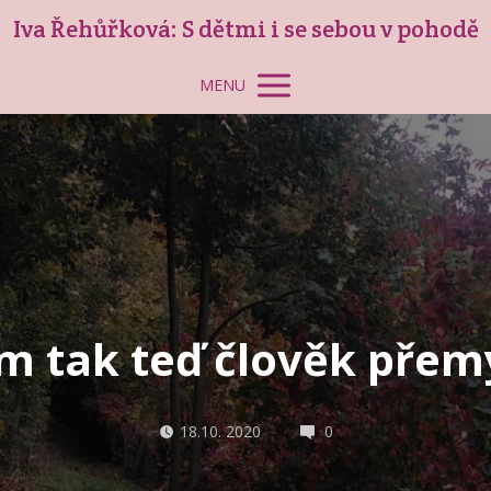
Iva Řehůřková: S dětmi i se sebou v pohodě
MENU
m tak teď člověk přem
18.10. 2020
0