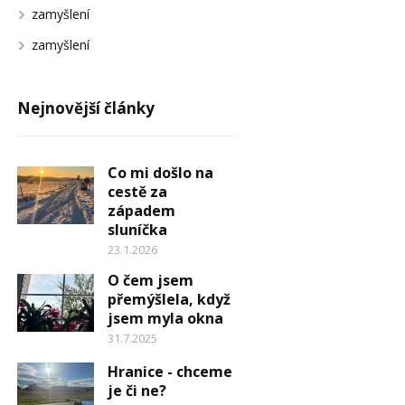
zamyšlení
zamyšlení
Nejnovější články
Co mi došlo na
cestě za
západem
sluníčka
23.1.2026
O čem jsem
přemýšlela, když
jsem myla okna
31.7.2025
Hranice - chceme
je či ne?