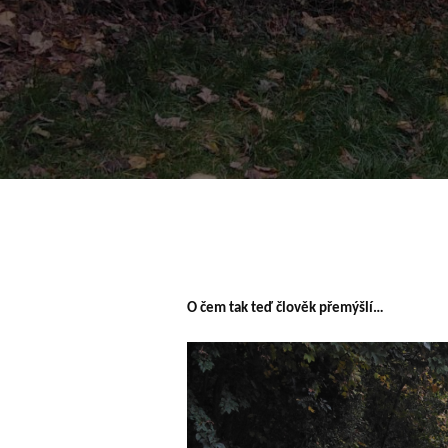
O čem tak teď člověk přemýšlí…