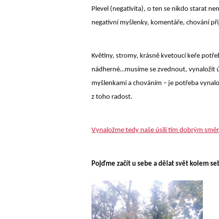
Plevel (negativita), o ten se nikdo starat 
negativní myšlenky, komentáře, chování při
Květiny, stromy, krásně kvetoucí keře potřeb
nádherné…musíme se zvednout, vynaložit ús
myšlenkami a chováním
–
je potřeba vynalož
z toho radost.
Vynaložme tedy naše úsilí tím dobrým sm
Pojďme začít u sebe a dělat svět kolem se